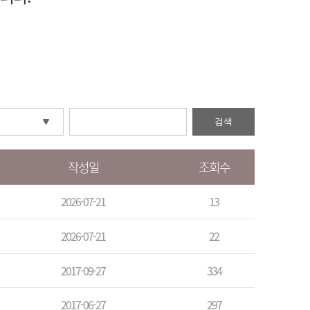
검색
작성일
조회수
2026-07-21
13
2026-07-21
22
2017-09-27
334
2017-06-27
297