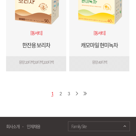
[동서티]
[동서티]
한잔용 보리차
캐모마일 현미녹차
용량 : 20티백, 50티백, 100티백
용량 : 40티백
1
2
3
회사소개
인재채용
Family Site