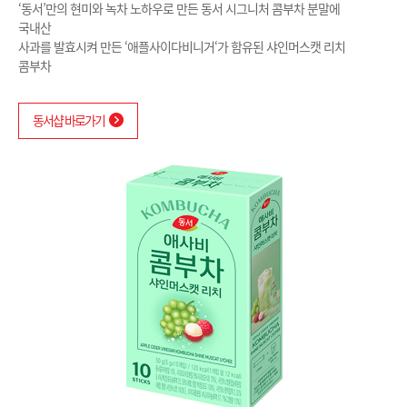
‘동서’만의 현미와 녹차 노하우로 만든 동서 시그니처 콤부차 분말에
국내산
사과를 발효시켜 만든 ‘애플사이다비니거‘가 함유된 샤인머스캣 리치
채용정보
커피류
공지사항
치즈류
동서샵 바로가기
디저트류
피자류
버터·크림류