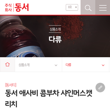
KR
KR
EN
상품소개
다류
상품소개
다류
회사소개
식자재류
[동서티]
동서 애사비 콤부차 샤인머스캣
브랜드 소개
음료류
리치
상품 소개
다류