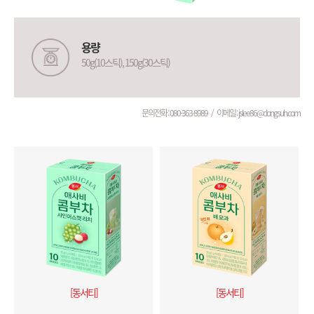
용량
50g(10스틱), 150g(30스틱)
문의전화 :
080-363-8989
이메일 :
jslee86@dongsuh.com
[동서티]
[동서티]