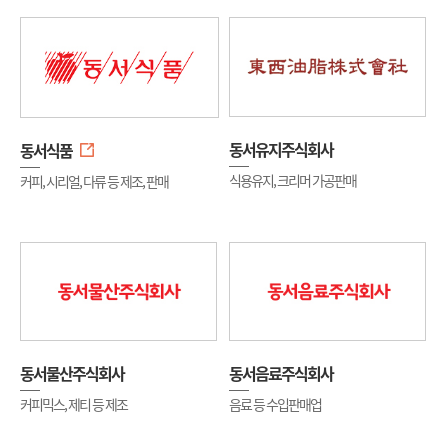
채용정보
영업소
공지사항
그룹사
동서유지주식회사
동서식품
내부정보관리규정
식용유지, 크리머 가공판매
커피, 시리얼, 다류 등 제조, 판매
Contact Us
브랜드 스토리
동서 뮤지엄
동서물산주식회사
동서음료주식회사
커피믹스, 제티 등 제조
음료 등 수입판매업