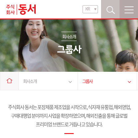
KR
KR
EN
회사소개
그룹사
회사소개
그룹사
회사소개
㈜동서
주식회사 동서는 포장제품 제조업을 시작으로, 식자재 유통업, 해외영업,
구매대행업 분야까지 사업을 확장하였으며,
해외진출을 통해 글로벌
브랜드 소개
사업영역
프리미엄 브랜드로 거듭나고 있습니다.
상품 소개
IR 정보