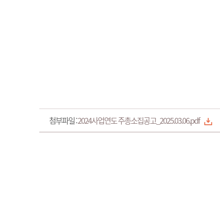
첨부파일 :
2024사업연도 주총소집공고_2025.03.06.pdf