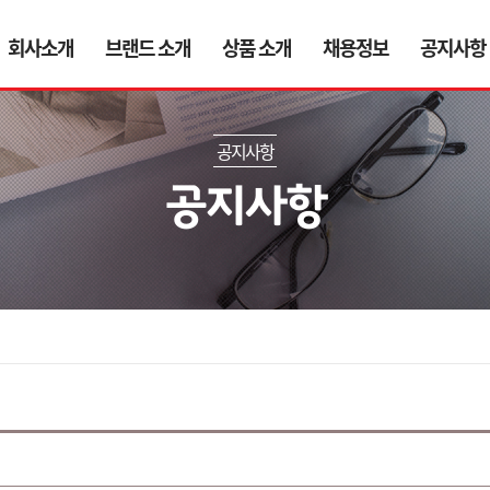
회사소개
브랜드 소개
상품 소개
채용정보
공지사항
㈜ 동서
파스타 자라
식자재류
채용공고
공지사항
사업영역
프레지덩
음료류
인재상
IR 정보
리치골드
다류
인사제도
공지사항
공지사항
내부정보관리규정
산마르노
디저트류
Contact Us
크래프트
피자류
브랜드 스토리
몬델리즈
버터·크림류
레드불
오션스프레이
엘로이
썬메이드
스튜어트엔제스퍼
ABM