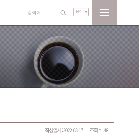
KR
KR
EN
영업소
리치스밸리후레쉬
커피류
그룹사
산베니토
치즈류
동서 뮤지엄
리치스
브로슈어
동서티
닥터오트커(Dr.Oetker)
다이아몬드
작성일시 :
2022-03-17
조회수 :
48